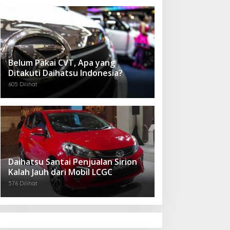
Belum Pakai CVT, Apa yang
Ditakuti Daihatsu Indonesia?
605 Dilihat
Daihatsu Santai Penjualan Sirion
Kalah Jauh dari Mobil LCGC
576 Dilihat