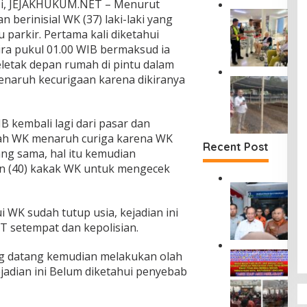
si, JEJAKHUKUM.NET – Menurut
D
a
D
J
u
 berinisial WK (37) laki-laki yang
t
a
a
s
u parkir. Pertama kali diketahui
P
m
s
u
e
kira pukul 01.00 WIB bermaksud ia
p
a
n
n
i
letak depan rumah di pintu dalam
R
T
c
n
a
menaruh kecurigaan karena dikiranya
a
D
e
g
h
n
i
g
i
a
j
T
a
W
r
u
a
h
IB kembali lagi dari pasar dan
a
j
n
n
a
m
mah WK menaruh curiga karena WK
a
g
g
n
Recent Post
e
S
ang sama, hal itu kemudian
S
a
K
n
i
e
n (40) kakak WK untuk mengecek
n
e
h
n
m
S
c
u
t
D
u
u
e
b
a
i
n
d
l
T
i WK sudah tutup usia, kejadian ini
n
r
t
a
a
i
g
T setempat dan kepolisian.
u
i
r
k
n
P
t
d
m
a
j
a
J
a
ng datang kemudian melakukan olah
a
M
a
a
s
a
n
,
a
n
ejadian ini Belum diketahui penyebab
u
t
s
P
S
s
,
P
i
a
e
M
y
J
e
k
R
d
K
a
a
n