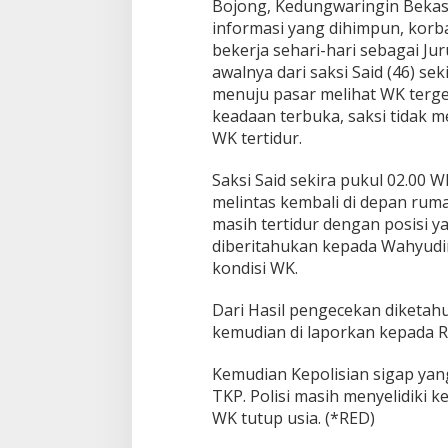
Bojong, Kedungwaringin Beka
h
informasi yang dihimpun, korban
K
a
bekerja sehari-hari sebagai Jur
m
awalnya dari saksi Said (46) se
p
menuju pasar melihat WK terge
u
keadaan terbuka, saksi tidak 
n
g
WK tertidur.
B
o
Saksi Said sekira pukul 02.00 W
j
melintas kembali di depan ru
o
masih tertidur dengan posisi y
n
g
diberitahukan kepada Wahyudi
,
kondisi WK.
K
e
Dari Hasil pengecekan diketahu
d
kemudian di laporkan kepada R
u
n
g
Kemudian Kepolisian sigap ya
w
TKP. Polisi masih menyelidiki k
a
WK tutup usia. (*RED)
r
i