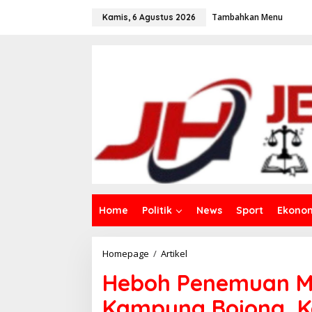
L
Tambahkan Menu
e
Kamis, 6 Agustus 2026
w
a
t
i
k
e
k
o
n
t
e
n
Home
Politik
News
Sport
Ekono
Homepage
/
Artikel
H
e
Heboh Penemuan M
b
o
Kampung Bojong, K
h