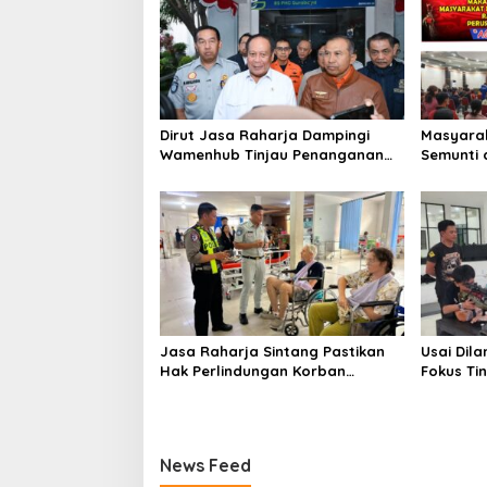
i
p
o
s
Dirut Jasa Raharja Dampingi
Masyarak
Wamenhub Tinjau Penanganan
Semunti 
Korban KM Mutiara Sentosa II di
Tuntut P
RS PHC Surabaya
Jasa Raharja Sintang Pastikan
Usai Dila
Hak Perlindungan Korban
Fokus Tin
Kecelakaan Lalu Lintas Terpenuhi
Menemba
News Feed