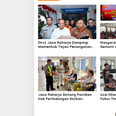
Dirut Jasa Raharja Dampingi
Masyarak
Wamenhub Tinjau Penanganan
Semunti 
Korban KM Mutiara Sentosa II di
Tuntut P
RS PHC Surabaya
Jasa Raharja Sintang Pastikan
Usai Dila
Hak Perlindungan Korban
Fokus Tin
Kecelakaan Lalu Lintas Terpenuhi
Menemba