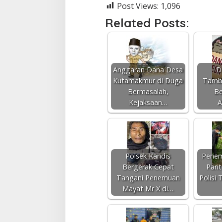
Post Views:
1,096
n
g
Related Posts:
i
n
B
e
k
a
Anggaran Dana Desa
D
s
Kutamakmur di Duga
Tamba
i
Bermasalah,
Be
.
Kejaksaan…
A
Polsek Kandis
Penem
Bergerak Cepat
Pari
Tangani Penemuan
Polisi
Mayat Mr X di…