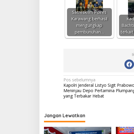
Satreskrim Polres
Karawang berhasil
Kad
mengungkap
Bacht
pembunuhan…
terkait
I
N
Pos sebelumnya
Kapolri Jenderal Listyo Sigit Prabow
a
Meninjau Depo Pertamina Plumpan
v
yang Terbakar Hebat
i
g
Jangan Lewatkan
a
s