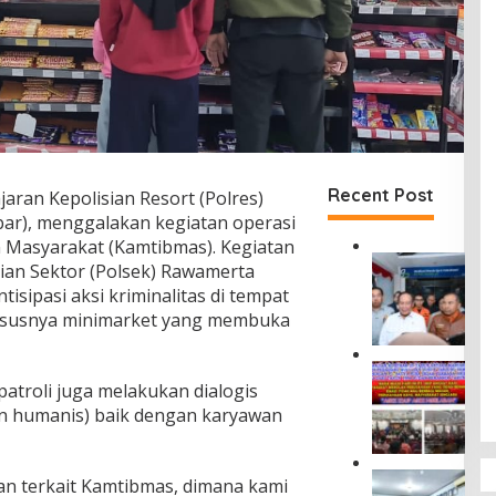
Recent Post
jaran Kepolisian Resort (Polres)
bar), menggalakan kegiatan operasi
 Masyarakat (Kamtibmas). Kegiatan
D
isian Sektor (Polsek) Rawamerta
i
sipasi aksi kriminalitas di tempat
r
ususnya minimarket yang membuka
u
t
J
M
a
atroli juga melakukan dialogis
a
s
s
an humanis) baik dengan karyawan
a
y
R
a
a
r
P
h
n terkait Kamtibmas, dimana kami
a