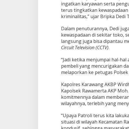
n
ingatkan karyawan serta pengu
g
terus tingkatkan kewaspadaan 
k
kriminalitas,” ujar Bripka Dedi 
a
t
Dalam penuturannya, Dedi ju
k
a
kewaspadaan di sekitar toko, se
n
langsung juga bisa dipantau m
K
Circuit Television (CCTV)
.
e
w
“Jadi ketika menjumpai hal-hal
a
s
pembeli yang mencurigakan dan
p
melaporkan ke petugas Polsek
a
d
Kapolres Karawang AKBP Wirdha
a
Kapolsek Rawamerta AKP Moh.
a
n
komitmennya dalam memberantas
wilayahnya, terlebih yang meny
“Upaya Patroli terus kita lak
situasi di wilayah Kecamatan 
kondusif, sehingga masyarakat