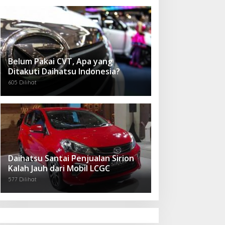
Belum Pakai CVT, Apa yang
Ditakuti Daihatsu Indonesia?
605 Dilihat
Daihatsu Santai Penjualan Sirion
Kalah Jauh dari Mobil LCGC
577 Dilihat