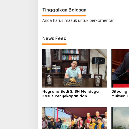
Tinggalkan Balasan
Anda harus
masuk
untuk berkomentar.
News Feed
Nugraha Budi S, SH Menduga
Dituding 
Kasus Penyekapan dan
Muksin: 
Penganiayaan Abdul Latif,
Seseoran
Pelaku Dipengaruhi Narkoba, Tes
Verifikasi
Urine Mesti dilakukan Polisi ?