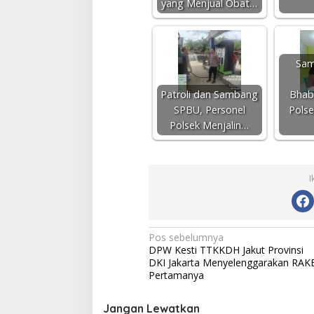
yang Menjual Obat…
Sam
Patroli dan Sambang
Bhab
SPBU, Personel
Polse
Polsek Menjalin…
I
N
Pos sebelumnya
DPW Kesti TTKKDH Jakut Provinsi
a
DKI Jakarta Menyelenggarakan RAK
v
Pertamanya
i
Jangan Lewatkan