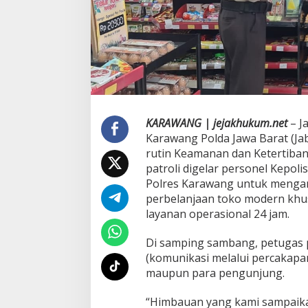
i
I
n
g
a
t
k
a
n
K
KARAWANG | jejakhukum.net
– Ja
a
Karawang Polda Jawa Barat (Ja
r
rutin Keamanan dan Ketertiban
y
a
patroli digelar personel Kepol
w
Polres Karawang untuk menganti
a
perbelanjaan toko modern kh
n
layanan operasional 24 jam.
A
g
a
Di samping sambang, petugas p
r
(komunikasi melalui percakap
M
maupun para pengunjung.
e
n
“Himbauan yang kami sampaika
i