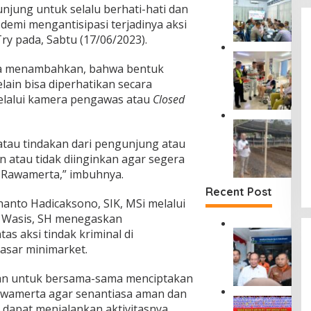
e
a
njung untuk selalu berhati-hati dan
k
r
r
a
demi mengantisipasi terjadinya aksi
k
j
t
Try pada, Sabtu (17/06/2023).
u
a
D
a
D
J
u
t
a
ga menambahkan, bahwa bentuk
a
s
P
m
lain bisa diperhatikan secara
s
u
e
p
a
n
elalui kamera pengawas atau
Closed
n
i
R
T
c
n
a
a
D
e
g
h
n
i
g
i
 atau tindakan dari pengunjung atau
a
j
T
a
W
 atau tidak diinginkan agar segera
r
u
a
h
a
j
n
 Rawamerta,” imbuhnya.
n
a
m
a
g
g
n
Recent Post
e
S
S
a
nto Hadicaksono, SIK, MSi melalui
K
n
i
e
n
e
h
 Wasis, SH menegaskan
n
m
S
c
u
 aksi tindak kriminal di
t
D
u
u
e
b
a
i
n
asar minimarket.
d
l
T
n
r
t
a
a
i
g
u
i
r
ukan untuk bersama-sama menciptakan
k
n
P
t
d
m
a
j
Rawamerta agar senantiasa aman dan
a
J
a
a
M
a
a
 dapat menjalankan aktivitasnya
s
a
n