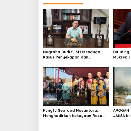
g
a
s
i
p
o
s
Nugraha Budi S, SH Menduga
Dituding 
Kasus Penyekapan dan
Muksin: 
Penganiayaan Abdul Latif,
Seseoran
Pelaku Dipengaruhi Narkoba, Tes
Verifikasi
Urine Mesti dilakukan Polisi ?
Kungfu Seafood Nusantara:
AROGAN d
Menghadirkan Kekayaan Rasa
JAKSA Ini
Laut Indonesia dan Sajikan Cita
Hajar AR
Rasa Laut Nusantara di BEKASi
Sekolah