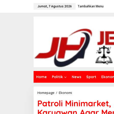
L
Tambahkan Menu
e
Jumat, 7 Agustus 2026
w
a
t
i
k
e
k
o
n
t
e
n
Home
Politik
News
Sport
Ekono
Homepage
/
Ekonomi
P
a
Patroli Minimarket,
t
r
Karyawan Agar Me
o