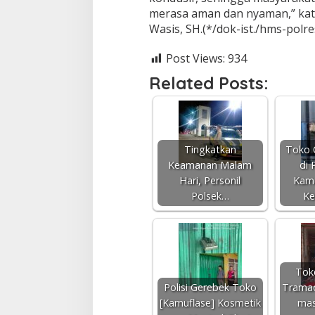
merasa aman dan nyaman,” ka
Wasis, SH.(*/dok-ist./hms-polr
Post Views:
934
Related Posts:
Tingkatkan
Toko 
Keamanan Malam
di 
Hari, Personil
Kamu
Polsek…
Ke
Toko
Polisi Gerebek Toko
Tramad
[Kamuflase] Kosmetik
mas