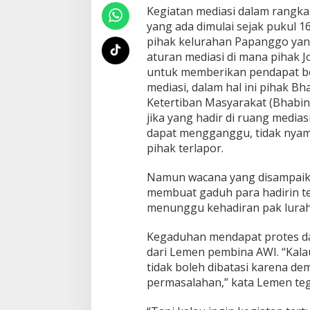
e
Kegiatan mediasi dalam rangka
a
yang ada dimulai sejak pukul 1
d
pihak kelurahan Papanggo yang
l
aturan mediasi di mana pihak J
o
c
untuk memberikan pendapat be
k
mediasi, dalam hal ini pihak 
"
Ketertiban Masyarakat (Bhabi
?
jika yang hadir di ruang medias
dapat mengganggu, tidak nyam
pihak terlapor.
Namun wacana yang disampaika
membuat gaduh para hadirin t
menunggu kehadiran pak lura
Kegaduhan mendapat protes da
dari Lemen pembina AWI. “Kalau
tidak boleh dibatasi karena de
permasalahan,” kata Lemen teg