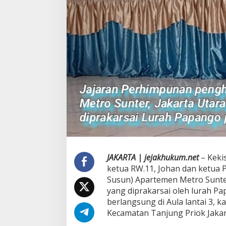
e
m
p
u
h
J
a
l
u
r
H
u
k
u
m
.
M
JAKARTA | jejakhukum.net
– Keki
e
d
ketua RW.11, Johan dan ketua
i
Susun) Apartemen Metro Sunter
a
yang diprakarsai oleh lurah 
s
berlangsung di Aula lantai 3, 
i
Kecamatan Tanjung Priok Jakart
"
D