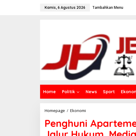
L
Tambahkan Menu
e
Kamis, 6 Agustus 2026
w
a
t
i
k
e
k
o
n
t
e
n
Home
Politik
News
Sport
Ekono
Homepage
/
Ekonomi
P
e
Penghuni Aparteme
n
g
Jalur Hukum. Media
h