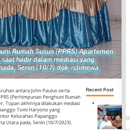
Recent Post
sruhan antara John Paulus serta
 PPRS (Perhimpunan Penghuni Rumah
, Topan akhirnya dilakukan mediasi
D
Papanggo Tomi Haryono yang
i
kantor Kelurahan Papanggo
r
a Utara pada, Senin (10/7/2023).
u
t