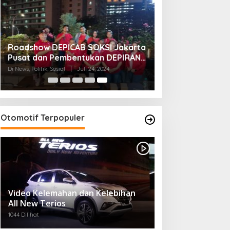
Roadshow DEPICAB SOKSI Jakarta
Pusat dan Pembentukan DEPIRAN
Telah Rampung
Di News, Politik, Sosial
|
Juli 24, 2024
Otomotif Terpopuler
Video Kelemahan dan Kelebihan
All New Terios
1044 Dilihat