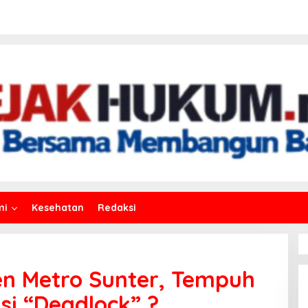
mi
Kesehatan
Redaksi
n Metro Sunter, Tempuh
si “Deadlock” ?