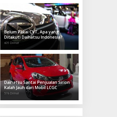
Belum Pakai CVT, Apa yang
Ditakuti Daihatsu Indonesia?
605 Dilihat
Daihatsu Santai Penjualan Sirion
Kalah Jauh dari Mobil LCGC
576 Dilihat