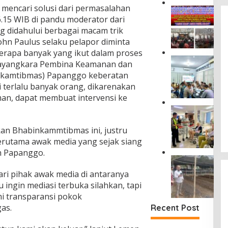
J
 mencari solusi dari permasalahan
M
a
6.15 WIB di pandu moderator dari
a
s
s
 didahului berbagai macam trik
a
y
ohn Paulus selaku pelapor diminta
R
a
rapa banyak yang ikut dalam proses
a
r
P
h
Bhayangkara Pembina Keamanan dan
a
e
a
nkamtibmas) Papanggo keberatan
k
r
r
a
i terlalu banyak orang, dikarenakan
k
j
t
an, dapat membuat intervensi ke
u
a
D
a
D
J
u
t
a
a
s
P
m
s
n Bhabinkammtibmas ini, justru
u
e
p
a
n
erutama awak media yang sejak siang
n
i
R
T
h Papanggo.
c
n
a
a
D
e
g
h
n
i
g
i
ri pihak awak media di antaranya
a
j
T
a
W
r
 ingin mediasi terbuka silahkan, tapi
u
a
h
a
j
n
mi transparansi pokok
n
a
m
a
g
g
as.
n
Recent Post
e
S
S
a
K
n
i
e
n
e
h