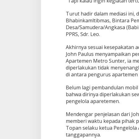
“Tapi kalau ingin kegiatan tert
Turut hadir dalam mediasi ini, 
Bhabinkamltibmas, Bintara Pe
Desa/Samudera/Angkasa (Babi
PPRS, Sdr. Leo.
Akhirnya sesuai kesepakatan ac
John Paulus menyampaikan pe
Apartemen Metro Sunter, ia me
diperlakukan tidak menyenangk
di antara pengurus apartemen 
Belum lagi pembandulan mobil d
bahwa dirinya diperlakukan s
pengelola aparetemen.
Mendengar penjelasan dari Jo
memberi waktu kepada pihak pe
Topan selaku ketua Pengelola
tanggapannya.