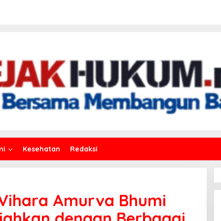
mi
Kesehatan
Redaksi
it Vihara Amurva Bhumi
riahkan dengan Berbagai