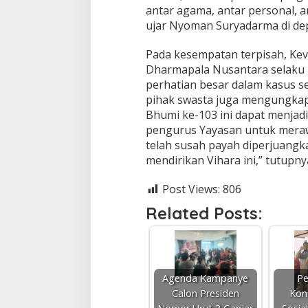
antar agama, antar personal, a
ujar Nyoman Suryadarma di de
Pada kesempatan terpisah, Ke
Dharmapala Nusantara selaku
perhatian besar dalam kasus s
pihak swasta juga mengungka
Bhumi ke-103 ini dapat menja
pengurus Yayasan untuk meraw
telah susah payah diperjuangka
mendirikan Vihara ini,” tutupnya
Post Views:
806
Related Posts:
Agenda Kampanye
Pe
Calon Presiden
Kon