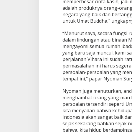
memperbesar cinta kasih, jadi m
adalah produknya orang-orang 
negara yang baik dan bertanggu
untuk Umat Buddha,” ungkapn
“Menurut saya, secara fungsi r
dalam lindungan atau binaan M
mengayomi semua rumah ibadah
yang baru saja muncul, kami 
perjalanan Vihara ini sudah ra
permasalahan ini harus segera 
persoalan-persoalan yang me
tempat ini,” papar Nyoman Sur
Nyoman juga menuturkan, andai 
menghambat orang yang mau be
persoalan tersendiri seperti U
kita menyadari bahwa kehidup
Indonesia akan sangat baik dan
sejak sekarang bahkan sejak 
bahwa, kita hidup berdampingan