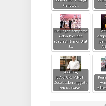
Nomor Urut 3 Ganjar
Sosia
Pranowo…
Kunjungan Kampanye
Sah
Calon Presiden
Mahpu
(Capres) Nomor Urut
Juan
3…
Ar
JAKARTA,
JEJAKHUKUM.NET -
Puan
Sosok calon anggota
Hen
DPR RI, Waras…
Milite
I