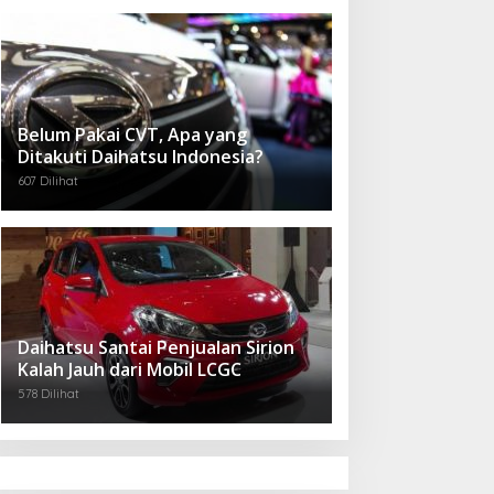
Belum Pakai CVT, Apa yang
Ditakuti Daihatsu Indonesia?
607 Dilihat
Daihatsu Santai Penjualan Sirion
Kalah Jauh dari Mobil LCGC
578 Dilihat