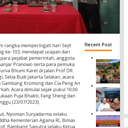
Recent Post
m rangka memperingati hari Sejit
ng ke-103, mendapat ucapan dari
i para pejabat pemerintah, anggota
P
 Ganjar Pranowo serta para pemuka
E
rva Bhumi Karet di Jalan Prof DR.
T
 Setia Budi Jakarta Selatan, acara
I
an Gambang Kromong dan Cia Peng An
d
i
ah. Acara dimulai sejak pukul 10.00
D
S
ukaan Puja Bhakti, Fang Sheng dan
i
e
r
nggu (23/07/2023).
m
u
o
t
but, Nyoman Suryadarma selaku
n
J
M
c
ddha Kementerian Agama RI, Bimas
a
a
o
Prof. Bambang Saputra selaku Ketua
s