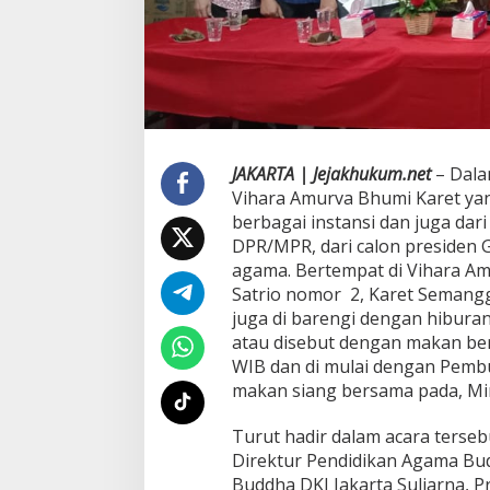
B
h
u
m
i
K
a
r
e
JAKARTA | Jejakhukum.net
– Dala
t
Vihara Amurva Bhumi Karet ya
K
berbagai instansi dan juga dar
e
DPR/MPR, dari calon presiden
-
1
agama. Bertempat di Vihara Amu
0
Satrio nomor 2, Karet Semanggi,
3
juga di barengi dengan hibur
,
atau disebut dengan makan berk
d
i
WIB dan di mulai dengan Pemb
m
makan siang bersama pada, Mi
e
r
Turut hadir dalam acara terse
i
Direktur Pendidikan Agama Bu
a
h
Buddha DKI Jakarta Suliarna, 