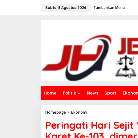
L
Tambahkan Menu
e
Sabtu, 8 Agustus 2026
w
a
t
i
k
e
k
o
n
t
e
n
Home
Politik
News
Sport
Ekono
Homepage
/
Ekonomi
P
e
Peringati Hari Sej
r
i
Karet Ke-103, dime
n