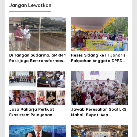
Jangan Lewatkan
Di Tangan Sudarma, SMKN 1
Reses Sidang ke III Jondris
Pakisjaya Bertransformasi
Pakpahan Anggota DPRD
Menjadi Sekolah yang Lebih
Siak Fraksi Golkar, Warga
Modern, Produktif, dan
Keluhkan Lampu Jalan
Berdaya Saing
Jasa Raharja Perkuat
Jawab Keresahan Soal LKS
Ekosistem Pelayanan
Mahal, Bupati Aep
melalui Sinergi dengan
Gratiskan Modul Siswa SD-
Pemprov dan Polda Jambi
SMP di Karawang