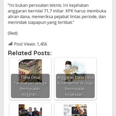
“Ini bukan persoalan teknis. Ini kejahatan
anggaran bernilai 71,7 miliar. KPK harus membuka
aliran dana, memeriksa pejabat lintas periode, dan
menindak siapapun yang terlibat.”
(Red)
Post Views:
1,456
Related Posts:
Dana Desa
Anggaran Dana Desa
Tambaksari diduga
Kutamakmur di Duga
Bermasalah,
Bermasalah,
Anggran…
Kejaksaan…