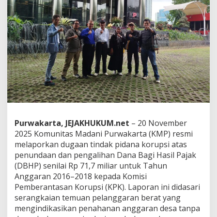
–
2
0
1
8
d
i
P
u
r
w
a
k
a
Purwakarta, JEJAKHUKUM.net
– 20 November
r
2025 Komunitas Madani Purwakarta (KMP) resmi
t
melaporkan dugaan tindak pidana korupsi atas
a
,
penundaan dan pengalihan Dana Bagi Hasil Pajak
F
(DBHP) senilai Rp 71,7 miliar untuk Tahun
a
Anggaran 2016–2018 kepada Komisi
k
Pemberantasan Korupsi (KPK). Laporan ini didasari
t
a
serangkaian temuan pelanggaran berat yang
P
mengindikasikan penahanan anggaran desa tanpa
e