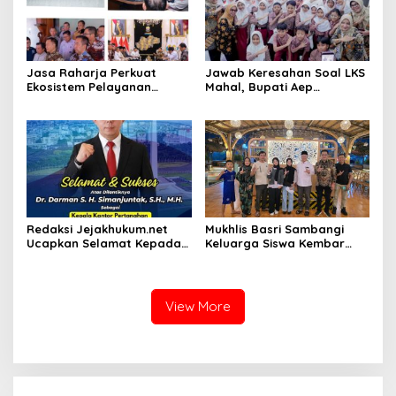
Jasa Raharja Perkuat
Jawab Keresahan Soal LKS
Ekosistem Pelayanan
Mahal, Bupati Aep
melalui Sinergi dengan
Gratiskan Modul Siswa SD-
Pemprov dan Polda Jambi
SMP di Karawang
Redaksi Jejakhukum.net
Mukhlis Basri Sambangi
Ucapkan Selamat Kepada
Keluarga Siswa Kembar
Bapak Dr.Darman S.H.
Asal Krui yang Lolos UI, Beri
Simanjuntak, S.H., M.H ,
Dukungan di Perantauan
atas Jabatan Barunya
Sebagai Kepala ATR BPN
View More
Jakarta Selatan