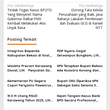
N
Pos sebelumnya
Pos berikutnya
Tindak Tegas Kasus BP2TD
Dorong Tata Kelola
a
Yang Menyeret Nama
Perusahaan yang Baik, Jasa
v
Gubernur Kalbar:PMII
Raharja Lakukan Pembinaan
Kembali Melakukan Aksi
dan Evaluasi GCG di Kanwil
i
Unjuk Rasa
NTT
g
Posting Terkait
a
s
Integritas Bapenda
RDP Nyaris Gagal
i
Kabupaten Bekasi di Soal,
Setwanpun Bungkam, LIN
p
LIN Minta Audit Khusus
Minta KPK Segera Turun
Rp,120 Milliar Insentif bagi
Tangan
Waskita Precast Karawang
KPK Tetapkan Bupati Bekasi
o
ASN, Uji Nyali untuk KPK.!
Disoal, LIN: Penjualan Sisa
Ade Kuswara Kunang dan
s
Produksi Tanpa Faktur
Ayahnya Sebagai
Kangkangi UU No 7/2021
Tersangka Suap Proyek
Kementerian PU Segera
Bupati OKU Dìperiksa KPK
Copot Feriyanto Pawenrusi
Sebagai Saksi Selama 5
Kepala BBWS Sumatera VIII
Jam
Palembang, Diduga Banyak
31.5 M Utang RSUD
Kejati Tangani Kasus Bank
Proyek Fiktif pada BBWS
Karawang Tahun 2023, LIN:
BPD Secara Profesional,
Sumatera VIII
Siapa Yang Menikmati
Dukung Program Presiden
Prabowo