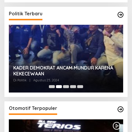
Politik Terbaru
KADER DEMOKRAT ANCAM MUNDUR KARENA
K
KEKECEWAAN
B
H
Di Politik
|
Agustus 25, 2024
Di 
Otomotif Terpopuler