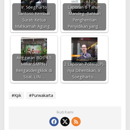
Ir. Soegiharto
Laporan 6 Tahun,
Santoso Kembali
Mandeg. Bahkan
Surati Ketua
Penghentian
Mahkamah Agung…
Penyidikan yang…
Anggaran BOS 4.5
Milliar SMPN I
2 Laporan Polisi (LP)-
Rengasdengklok di
nya Dihentikan, Ir.
Soal, LIN:…
Soegiharto…
#Kpk
#Purwakarta
Ikuti Kami