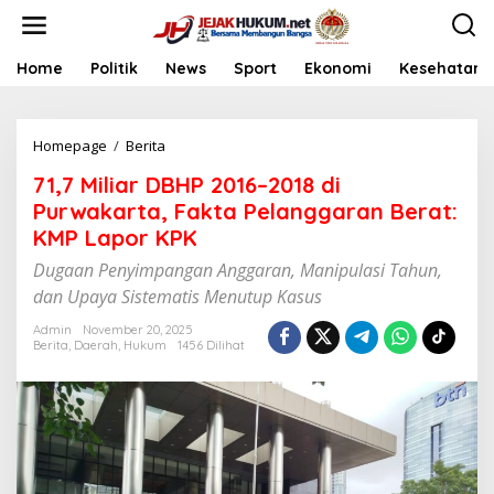
L
e
w
a
Home
Politik
News
Sport
Ekonomi
Kesehatan
t
i
k
Homepage
/
Berita
7
e
1
k
71,7 Miliar DBHP 2016–2018 di
,
o
7
n
Purwakarta, Fakta Pelanggaran Berat:
M
t
KMP Lapor KPK
i
e
l
n
Dugaan Penyimpangan Anggaran, Manipulasi Tahun,
i
dan Upaya Sistematis Menutup Kasus
a
r
Admin
November 20, 2025
D
Berita
,
Daerah
,
Hukum
1456 Dilihat
B
H
P
2
0
1
6