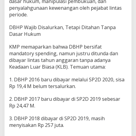
dasar hukum, manipulasi pembukuan, dan
l
penyalahgunaan kewenangan oleh pejabat lintas
a
periode.
n
g
g
DBHP Wajib Disalurkan, Tetapi Ditahan Tanpa
a
Dasar Hukum
r
a
KMP memaparkan bahwa DBHP bersifat
n
B
mandatory spending, namun justru ditunda dan
e
dibayar lintas tahun anggaran tanpa adanya
r
Keadaan Luar Biasa (KLB). Temuan utama:
a
t
1. DBHP 2016 baru dibayar melalui SP2D 2020, sisa
:
K
Rp 19,4 M belum tersalurkan.
M
P
2. DBHP 2017 baru dibayar di SP2D 2019 sebesar
L
Rp 24,47 M.
a
p
3. DBHP 2018 dibayar di SP2D 2019, masih
o
r
menyisakan Rp 257 juta.
K
P