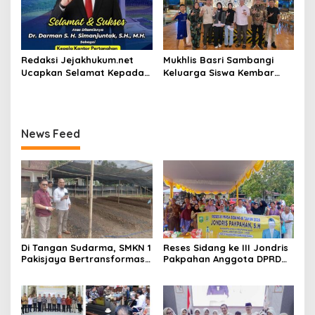
Redaksi Jejakhukum.net
Mukhlis Basri Sambangi
Ucapkan Selamat Kepada
Keluarga Siswa Kembar
Bapak Dr.Darman S.H.
Asal Krui yang Lolos UI, Beri
Simanjuntak, S.H., M.H ,
Dukungan di Perantauan
atas Jabatan Barunya
Sebagai Kepala ATR BPN
News Feed
Jakarta Selatan
Di Tangan Sudarma, SMKN 1
Reses Sidang ke III Jondris
Pakisjaya Bertransformasi
Pakpahan Anggota DPRD
Menjadi Sekolah yang Lebih
Siak Fraksi Golkar, Warga
Modern, Produktif, dan
Keluhkan Lampu Jalan
Berdaya Saing